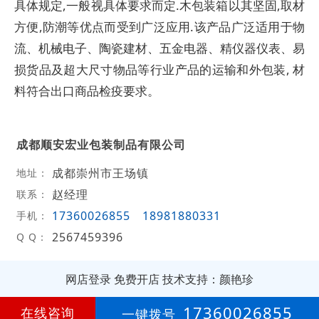
具体规定,一般视具体要求而定.木包装箱以其坚固,取材
方便,防潮等优点而受到广泛应用.该产品广泛适用于物
流、机械电子、陶瓷建材、五金电器、精仪器仪表、易
损货品及超大尺寸物品等行业产品的运输和外包装, 材
料符合出口商品检疫要求。
成都顺安宏业包装制品有限公司
成都崇州市王场镇
地址：
赵经理
联系：
17360026855
18981880331
手机：
2567459396
Q Q：
网店登录
免费开店
技术支持：颜艳珍
第
2年
17360026855
在线咨询
一键拨号