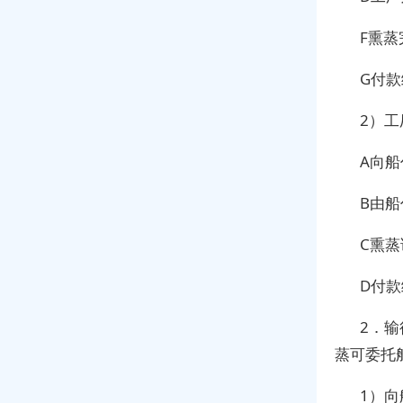
F熏
G付
2）
A向
B由
C熏
D付
2．
蒸可委托
1）