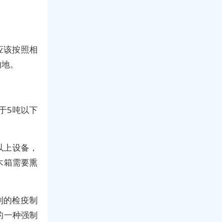
应该按照相
的地。
于5吨以下
以上设备，
木箱需要熏
制的检疫制
的一种强制