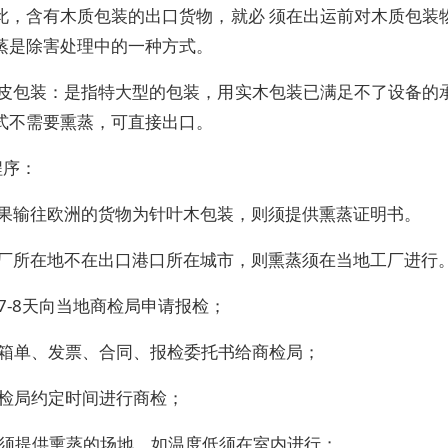
此，含有木质包装的出口货物，就必 须在出运前对木质包装
蒸是除害处理中的一种方式。
铁皮包装：是指特大型的包装，用实木包装已满足不了设备的
式不需要熏蒸，可直接出口。
程序：
如果输往欧洲的货物为针叶木包装，则须提供熏蒸证明书。
工厂所在地不在出口港口所在城市，则熏蒸须在当地工厂进行
7-8天向当地商检局申请报检；
供箱单、发票、合同、报检委托书给商检局；
商检局约定时间进行商检；
厂须提供熏蒸的场地，如温度低须在室内进行；