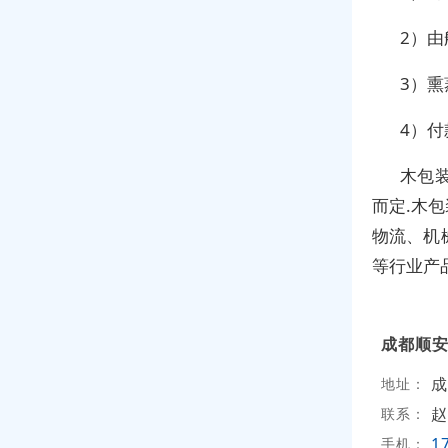
2）
3）
4）
木包
而定.木
物流、机
等行业产
成都顺
成
地址：
赵
联系：
1
手机：