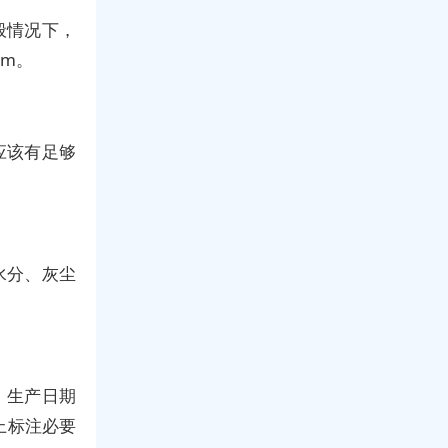
般情况下，
cm。
应该有足够
水分、灰尘
、生产日期
上标注必要