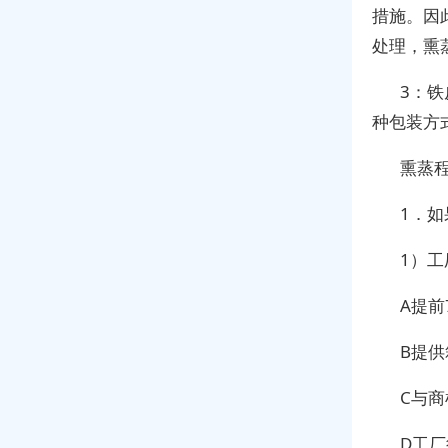
措施。因
处理，熏
3：
种包装方
熏蒸
1．
1）
A提前
B提
C与
D工