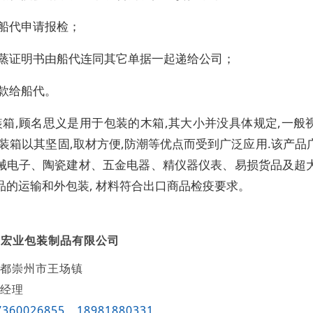
由船代申请报检；
熏蒸证明书由船代连同其它单据一起递给公司；
付款给船代。
装箱,顾名思义是用于包装的木箱,其大小并没具体规定,一般
包装箱以其坚固,取材方便,防潮等优点而受到广泛应用.该产品
械电子、陶瓷建材、五金电器、精仪器仪表、易损货品及超
品的运输和外包装, 材料符合出口商品检疫要求。
安宏业包装制品有限公司
都崇州市王场镇
经理
7360026855
18981880331