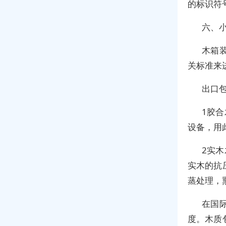
的标识符
六、
木箱
关标准来
出口
1胶
设备，用
2实
实木的抗
蒸处理，
在国
度。木质