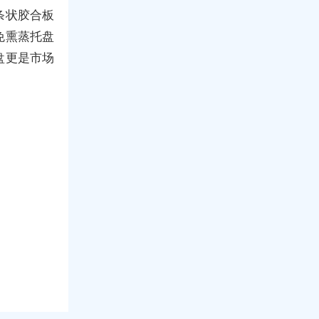
条状胶合板
免熏蒸托盘
盘更是市场