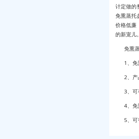
计定做的
免熏蒸托
价格低廉
的新宠儿
免熏
1、
2、
3、
4、
5、