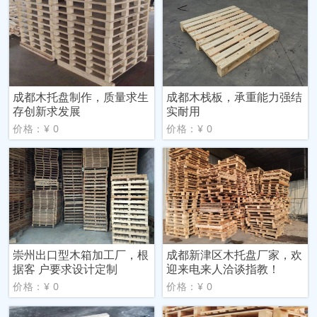
成都木托盘制作，质量求生
成都木栈板，承重能力强结
存创新求发展
实耐用
价格：¥ 0
价格：¥ 0
崇州出口型木箱加工厂，根
成都新津区木托盘厂家，欢
据客 户要求设计定制
迎来电来人洽谈指教！
价格：¥ 0
价格：¥ 0